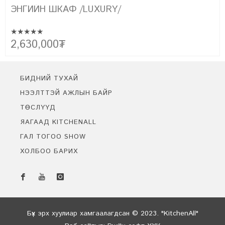
ЭНГИЙН ШКАФ /FARMHOUSE/
★★★★★
Эртний сонгодог болон орчин үеийн хэв маягийн хамтад нь
2,150,000
₮
цогцлоосон бидний төгс бүтээл FARMHOUSE-г танилцуулж
байна. Уг урсгалын үүсэл нь фермерүүдийн амьдралын хэв маягт
тохирсон энгийн цэгцтэй байдлыг байгалийн материал ашиглан
бүтээх болсноор үүссэн юм.
БИДНИЙ ТУХАЙ
НЭЭЛТТЭЙ АЖЛЫН БАЙР
ТӨСЛҮҮД
ЯАГААД KITCHENALL
ГАЛ ТОГОО SHOW
ХОЛБОО БАРИХ
Бидэнтэй чатлах
Онлайн байна
Бүх эрх хуулиар хамгаалагдсан © 2023. "KitchenAll"