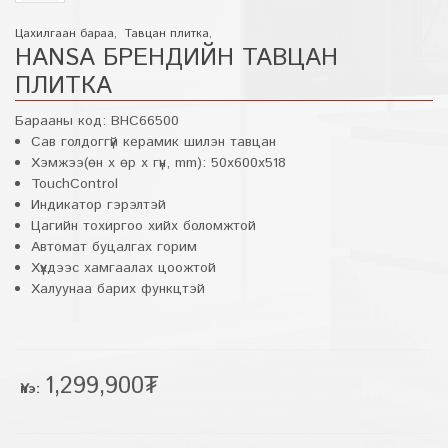
Цахилгаан бараа
,
Тавцан плитка
,
HANSA БРЕНДИЙН ТАВЦАН
ПЛИТКА
Барааны код:
BHC66500
Сав голдоггүй керамик шилэн тавцан
Хэмжээ(өн x өр x гүн, mm): 50x600x518
TouchControl
Индикатор гэрэлтэй
Цагийн тохиргоо хийх боломжтой
Автомат буцалгах горим
Хүүхдээс хамгаалах цоожтой
Халуунаа барих функцтэй
1,299,900₮
Үнэ: