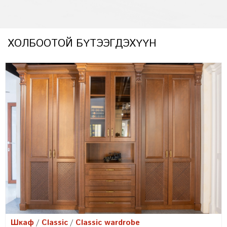
ХОЛБООТОЙ БҮТЭЭГДЭХҮҮН
Шкаф
Classic
Classic wardrobe