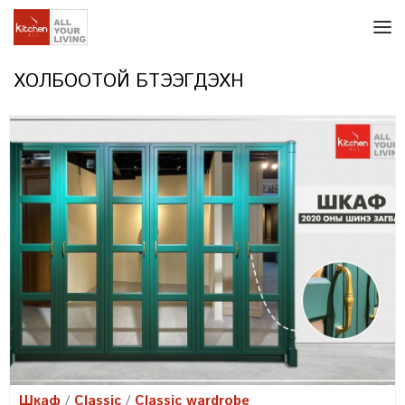
ХОЛБООТОЙ БҮТЭЭГДЭХҮҮН
Шкаф
Classic
Classic wardrobe