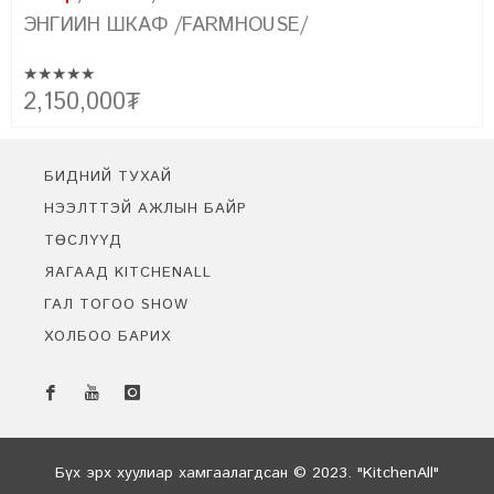
ЭНГИЙН ШКАФ /FARMHOUSE/
★★★★★
Эртний сонгодог болон орчин үеийн хэв маягийн хамтад нь
2,150,000
₮
цогцлоосон бидний төгс бүтээл FARMHOUSE-г танилцуулж
байна. Уг урсгалын үүсэл нь фермерүүдийн амьдралын хэв маягт
тохирсон энгийн цэгцтэй байдлыг байгалийн материал ашиглан
бүтээх болсноор үүссэн юм.
БИДНИЙ ТУХАЙ
НЭЭЛТТЭЙ АЖЛЫН БАЙР
ТӨСЛҮҮД
ЯАГААД KITCHENALL
ГАЛ ТОГОО SHOW
ХОЛБОО БАРИХ
Бидэнтэй чатлах
Онлайн байна
Бүх эрх хуулиар хамгаалагдсан © 2023. "KitchenAll"