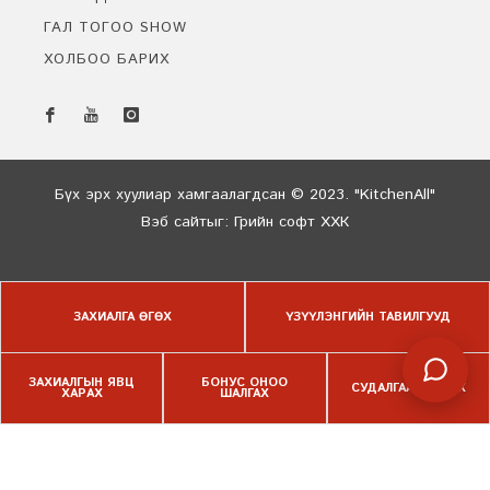
ГАЛ ТОГОО SHOW
ХОЛБОО БАРИХ
Бидэнтэй чатлах
Онлайн байна
Бүх эрх хуулиар хамгаалагдсан © 2023. "KitchenAll"
Вэб сайт
ыг:
Грийн софт ХХК
Дуудлагын төв
ЗАХИАЛГА ӨГӨХ
ҮЗҮҮЛЭНГИЙН ТАВИЛГУУД
ЗАХИАЛГЫН ЯВЦ
БОНУС ОНОО
СУДАЛГАА БӨГЛӨХ
ХАРАХ
ШАЛГАХ