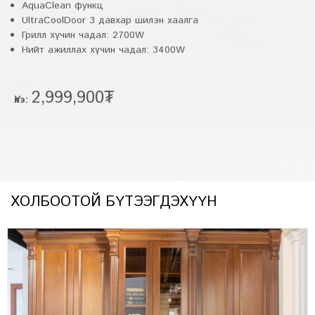
AquaClean функц
UltraCoolDoor 3 давхар шилэн хаалга
Грилл хүчин чадал: 2700W
Нийт ажиллах хүчин чадал: 3400W
2,999,900₮
Үнэ:
ХОЛБООТОЙ БҮТЭЭГДЭХҮҮН