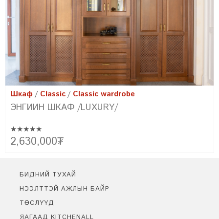
Шкаф
Classic
Classic wardrobe
ЭНГИЙН ШКАФ /FARMHOUSE/
★★★★★
Эртний сонгодог болон орчин үеийн хэв маягийн хамтад нь
2,150,000
₮
цогцлоосон бидний төгс бүтээл FARMHOUSE-г танилцуулж
байна. Уг урсгалын үүсэл нь фермерүүдийн амьдралын хэв маягт
тохирсон энгийн цэгцтэй байдлыг байгалийн материал ашиглан
бүтээх болсноор үүссэн юм.
БИДНИЙ ТУХАЙ
НЭЭЛТТЭЙ АЖЛЫН БАЙР
ТӨСЛҮҮД
ЯАГААД KITCHENALL