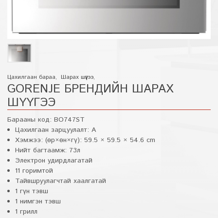
Цахилгаан бараа
,
Шарах шүүгээ
,
GORENJE БРЕНДИЙН ШАРАХ
ШҮҮГЭЭ
Барааны код:
BO747ST
Цахилгаан зарцуулалт: А
Хэмжээ: (өр×өн×гү): 59.5 × 59.5 × 54.6 cm
Нийт багтаамж: 73л
Электрон удирдлагатай
11 горимтой
Тайвшруулагчтай хаалгатай
1 гүн тэвш
1 нимгэн тэвш
1 грилл