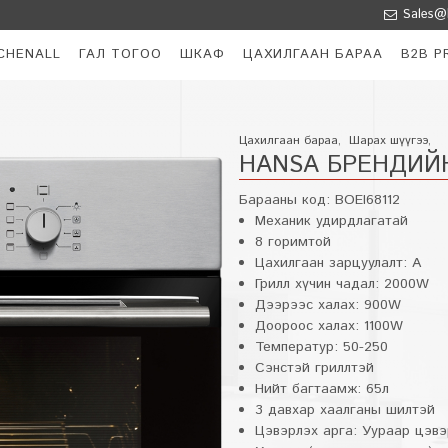
Sales@k
CHENALL
ГАЛ ТОГОО
ШКАФ
ЦАХИЛГААН БАРАА
B2B P
Цахилгаан бараа
,
Шарах шүүгээ
,
HANSA БРЕНДИЙ
Барааны код:
BOEI68112
Механик удирдлагатай
8 горимтой
Цахилгаан зарцуулалт: А
Грилл хүчин чадал: 2000W
Дээрээс халах: 900W
Доороос халах: 1100W
Температур: 50-250
Сэнстэй гриллтэй
Нийт багтаамж: 65л
3 давхар хаалганы шилтэй
Цэвэрлэх арга: Уураар цэвэ