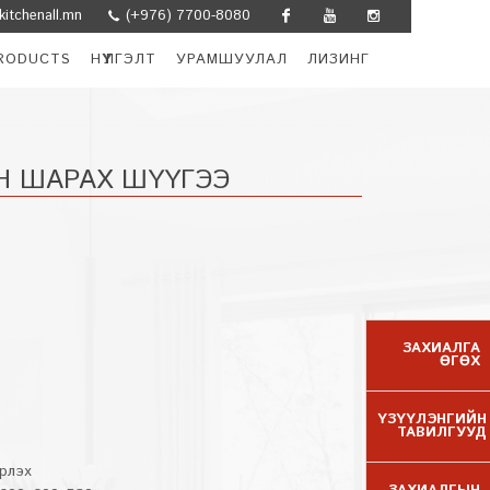
itchenall.mn
(+976) 7700-8080
Facebook
Youtube
Instagram
RODUCTS
НҮҮЛГЭЛТ
УРАМШУУЛАЛ
ЛИЗИНГ
Н ШАРАХ ШҮҮГЭЭ
ЗАХИАЛГА
ӨГӨХ
ҮЗҮҮЛЭНГИЙН
ТАВИЛГУУД
рлэх