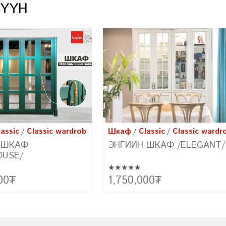
ХҮҮН
assic
Classic wardrobe
Шкаф
Classic
Classic wardr
 ШКАФ /ELEGANT/
ЭНГИЙН ШКАФ /RUSTIC/
★★★★★
лийн будган материал бүхий
Элсний долгио мэт иржгэр хаалгууд, 
00
₮
1,200,000
₮
агварын сонгодог хэв маяг,
зэрэглэлийн хавтан /Дотор хэрэглээн
загварын чиг хандлагыг
зориулсан хүний биед хоргүй үнэргүй
аруулж чадах
цэвэр модон шахмал хавтан/
арыг танилцуулж байна.