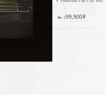
Хэмжээ(өн x өр x гүн, mm):
99,900₮
Үнэ:
9