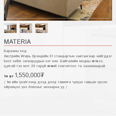
MATERIA
Барааны код:
Австрийн Игирь брэндийн Е1 стандартын хавтангаар хийгддэг
best seller загваруудын нэг юм. Байгалийн модны өнгө хээ,
цулгай гэх мэт 20 гаруй өнгөний сонголтоос та захиалаарай.
1,550,000₮
1м үнэ
/ 1м ийн үнэлгээнд дээд доод тавилга чулуун тавцан орсон
ойролцоо үнэ болохыг анхаарна уу /