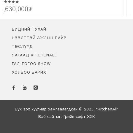
★★★★★
Эртний сонгодог болон орчин үеийн хэв маягийн хамтад нь
2,150,000
₮
цогцлоосон бидний төгс бүтээл FARMHOUSE-г танилцуулж
байна. Уг урсгалын үүсэл нь фермерүүдийн амьдралын хэв маягт
тохирсон энгийн цэгцтэй байдлыг байгалийн материал ашиглан
бүтээх болсноор үүссэн юм.
БИДНИЙ ТУХАЙ
НЭЭЛТТЭЙ АЖЛЫН БАЙР
ТӨСЛҮҮД
ЯАГААД KITCHENALL
ГАЛ ТОГОО SHOW
ХОЛБОО БАРИХ
Бидэнтэй чатлах
Онлайн байна
Бүх эрх хуулиар хамгаалагдсан © 2023. "KitchenAll"
Вэб сайт
ыг:
Грийн софт ХХК
Дуудлагын төв