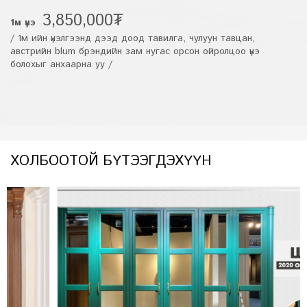
3,850,000₮
1м үнэ
/ 1м ийн үнэлгээнд дээд доод тавилга, чулуун тавцан,
австрийн blum брэндийн зам нугас орсон ойролцоо үнэ
болохыг анхаарна уу /
ХОЛБООТОЙ БҮТЭЭГДЭХҮҮН