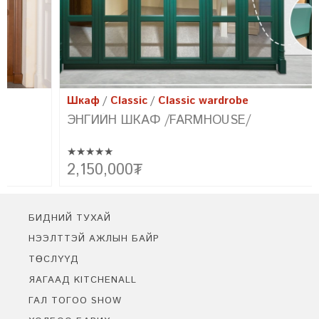
Шкаф
Classic
Classic wardrobe
ЭНГИЙН ШКАФ /FARMHOUSE/
★★★★★
Эртний сонгодог болон орчин үеийн хэв маягийн хамтад нь
2,150,000
₮
цогцлоосон бидний төгс бүтээл FARMHOUSE-г танилцуулж
байна. Уг урсгалын үүсэл нь фермерүүдийн амьдралын хэв маягт
тохирсон энгийн цэгцтэй байдлыг байгалийн материал ашиглан
бүтээх болсноор үүссэн юм.
БИДНИЙ ТУХАЙ
НЭЭЛТТЭЙ АЖЛЫН БАЙР
ТӨСЛҮҮД
ЯАГААД KITCHENALL
ГАЛ ТОГОО SHOW