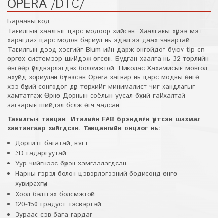
OPERA /DTC/
Барааны код:
Тавилгын хаалгыг царс модоор хийсэн. Хаалганы хүрээ мэт
харагдах царс модон бариул нь эдэлгээ даах чанартай.
Тавилгын дээд хэсгийг Blum-ийн дарж онгойдог буюу tip-on
өргөх системээр шийдэж өгсөн. Будган хаалга нь 32 төрлийн
өнгөөр үйлдвэрлэгдэх боломжтой. Николас Хахамисын монгол
ахуйд зориулан бүтээсэн Opera загвар нь царс модны өнгө
хээ бүхий сонгодог дүр төрхийг минималист чиг хандлагыг
хамтатгаж Өрнө Дорнын соёлын уусал бүхий гайхалтай
загварын шийдэл болж өгч чадсан.
Тавилгын тавцан Италийн FAB брэндийн үртсэн шахмал
хавтангаар хийгдсэн. Тавцангийн онцлог нь:
Доргилт багатай, нягт
3D гадаргуутай
Уур чийгнээс бүрэн хамгаалагдсан
Нарны гэрэл болон цэвэрлэгээний бодисонд өнгө
хувирахгүй
Хоол бэлтгэх боломжтой
120-150 градуст тэсвэртэй
Зураас сэв бага гардаг