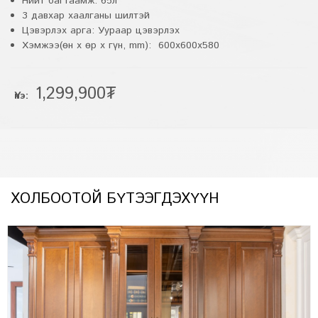
Нийт багтаамж: 65л
3 давхар хаалганы шилтэй
Цэвэрлэх арга: Уураар цэвэрлэх
Хэмжээ(өн x өр x гүн, mm): 600x600x580
1,299,900₮
Үнэ:
ХОЛБООТОЙ БҮТЭЭГДЭХҮҮН