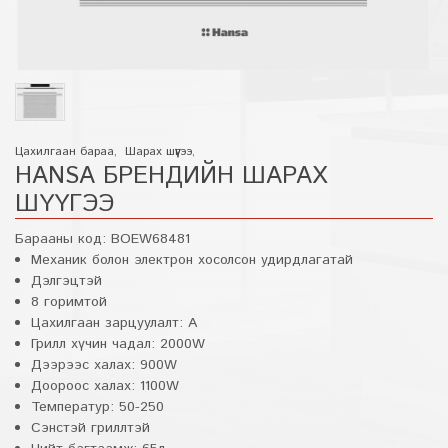
Цахилгаан бараа
,
Шарах шүүгээ
,
HANSA БРЕНДИЙН ШАРАХ
ШҮҮГЭЭ
Барааны код:
BOEW68481
Механик болон электрон хосолсон удирдлагатай
Дэлгэцтэй
8 горимтой
Цахилгаан зарцуулалт: А
Грилл хүчин чадал: 2000W
Дээрээс халах: 900W
Доороос халах: 1100W
Температур: 50-250
Сэнстэй гриллтэй