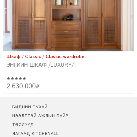
Шкаф
Classic
Classic wardrobe
ЭНГИЙН ШКАФ /FARMHOUSE/
★★★★★
Эртний сонгодог болон орчин үеийн хэв маягийн хамтад нь
2,150,000
₮
цогцлоосон бидний төгс бүтээл FARMHOUSE-г танилцуулж
байна. Уг урсгалын үүсэл нь фермерүүдийн амьдралын хэв маягт
тохирсон энгийн цэгцтэй байдлыг байгалийн материал ашиглан
бүтээх болсноор үүссэн юм.
БИДНИЙ ТУХАЙ
НЭЭЛТТЭЙ АЖЛЫН БАЙР
ТӨСЛҮҮД
ЯАГААД KITCHENALL