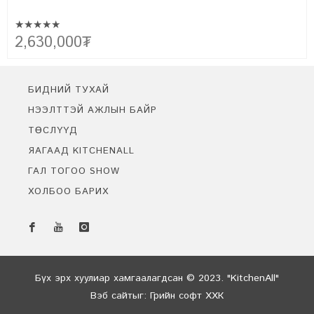
★★★★★
Эртний сонгодог болон орчин үеийн хэв маягийн хамтад нь
2,150,000
₮
цогцлоосон бидний төгс бүтээл FARMHOUSE-г танилцуулж
байна. Уг урсгалын үүсэл нь фермерүүдийн амьдралын хэв маягт
тохирсон энгийн цэгцтэй байдлыг байгалийн материал ашиглан
бүтээх болсноор үүссэн юм.
БИДНИЙ ТУХАЙ
НЭЭЛТТЭЙ АЖЛЫН БАЙР
ТӨСЛҮҮД
ЯАГААД KITCHENALL
ГАЛ ТОГОО SHOW
ХОЛБОО БАРИХ
Бидэнтэй чатлах
Онлайн байна
Бүх эрх хуулиар хамгаалагдсан © 2023. "KitchenAll"
Вэб сайт
ыг:
Грийн софт ХХК