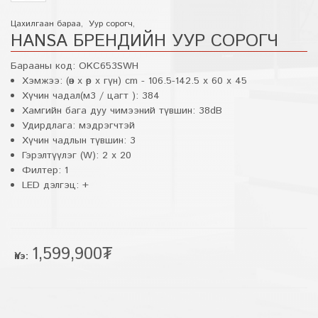
Цахилгаан бараа
,
Уур сорогч
,
HANSA БРЕНДИЙН УУР СОРОГЧ
Барааны код:
OKC653SWH
Хэмжээ: (өн x өр x гүн) cm - 106.5-142.5 x 60 x 45
Хүчин чадал(м3 / цагт ): 384
Хамгийн бага дуу чимээний түвшин: 38dB
Удирдлага: мэдрэгчтэй
Хүчин чадлын түвшин: 3
Гэрэлтүүлэг (W): 2 x 20
Филтер: 1
LED дэлгэц: +
1,599,900₮
Үнэ: