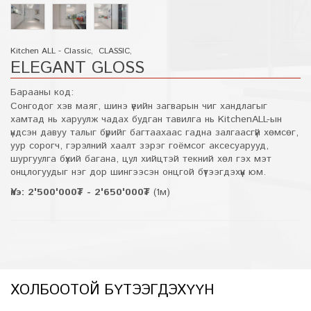
Kitchen ALL - Classic
,
CLASSIC
,
ELEGANT GLOSS
Барааны код:
Сонгодог хэв маяг, шинэ үеийн загварын чиг хандлагыг
хамтад нь харуулж чадах будган тавилга нь KitchenALL-ын
үндсэн давуу талыг бүрийг багтаахаас гадна залгаасгүй хөмсөг,
уур сорогч, гэрэлний хаалт зэрэг гоёмсог аксесуарууд,
шургуулга бүхий багана, цул хийцтэй текний хөл гэх мэт
онцлогуудыг нэг дор шингээсэн онцгой бүтээгдэхүүн юм.
Үнэ: 2'500'000₮ - 2'650'000₮
(1м)
ХОЛБООТОЙ БҮТЭЭГДЭХҮҮН