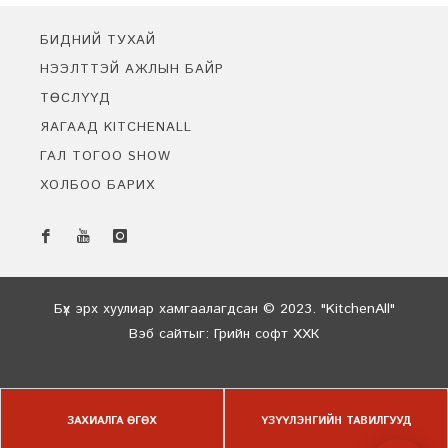
тохирсон энгийн цэгцтэй байдлыг байгалийн материал ашиглан
бүтээх болсноор үүссэн юм.
БИДНИЙ ТУХАЙ
НЭЭЛТТЭЙ АЖЛЫН БАЙР
ТӨСЛҮҮД
ЯАГААД KITCHENALL
ГАЛ ТОГОО SHOW
ХОЛБОО БАРИХ
Бидэнтэй чатлах
Онлайн байна
Бүх эрх хуулиар хамгаалагдсан © 2023. "KitchenAll"
Вэб сайт
ыг:
Грийн софт ХХК
Дуудлагын төв
ЗАХИАЛГА ӨГӨХ
ҮЗҮҮЛЭНГИЙН ТАВИЛГУУД