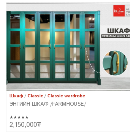
Шкаф
Classic
Classic wardrobe
ЭНГИЙН ШКАФ /FARMHOUSE/
★★★★★
Эртний сонгодог болон орчин үеийн хэв маягийн хамтад нь
2,150,000
₮
цогцлоосон бидний төгс бүтээл FARMHOUSE-г танилцуулж
байна. Уг урсгалын үүсэл нь фермерүүдийн амьдралын хэв маягт