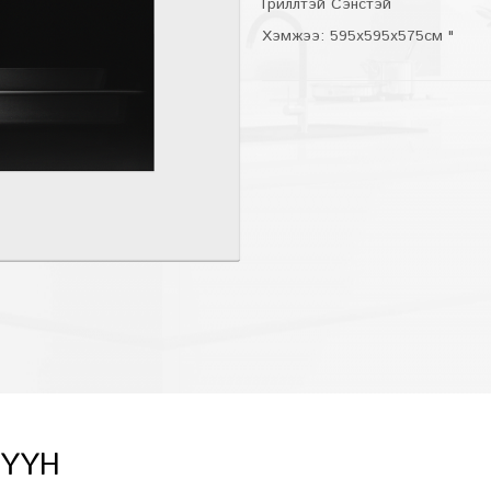
Гриллтэй Сэнстэй
Хэмжээ: 595x595x575см "
ХҮҮН