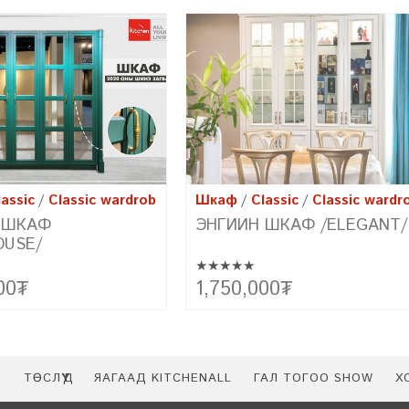
assic
Classic wardrobe
Шкаф
Classic
Classic wardr
 ШКАФ /ELEGANT/
ЭНГИЙН ШКАФ /RUSTIC/
★★★★★
лийн будган материал бүхий
Элсний долгио мэт иржгэр хаалгууд, 
00
₮
1,200,000
₮
агварын сонгодог хэв маяг,
зэрэглэлийн хавтан /Дотор хэрэглээн
загварын чиг хандлагыг
зориулсан хүний биед хоргүй үнэргүй
аруулж чадах
цэвэр модон шахмал хавтан/
арыг танилцуулж байна.
Р
ТӨСЛҮҮД
ЯАГААД KITCHENALL
ГАЛ ТОГОО SHOW
Х