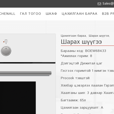
Sales@k
CHENALL
ГАЛ ТОГОО
ШКАФ
ЦАХИЛГААН БАРАА
B2B P
Цахилгаан бараа
,
Шарах шүүгээ
,
Шарах шүүгээ
Барааны код:
BOEW68433
"Ажиллах горим: 8
Дэлгэцтэй Дижитал цаг
Гэсгээх горимтой 1 нимгэн тэв
Procook тэвштэй
Хялбар цэвэрлэх паалан Гэрэл
Хаалганы шил: 3 давхар Хаалг
Багтаамж: 65л
Цахилгаан зарцуулалт: А