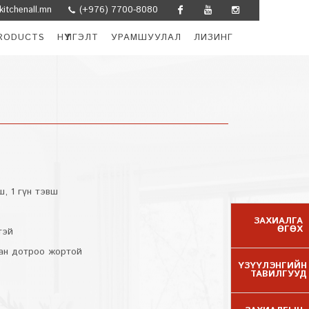
itchenall.mn
(+976) 7700-8080
Facebook
Youtube
Instagram
RODUCTS
НҮҮЛГЭЛТ
УРАМШУУЛАЛ
ЛИЗИНГ
ш, 1 гүн тэвш
ЗАХИАЛГА
ӨГӨХ
тэй
ан дотроо жортой
ҮЗҮҮЛЭНГИЙН
ТАВИЛГУУД