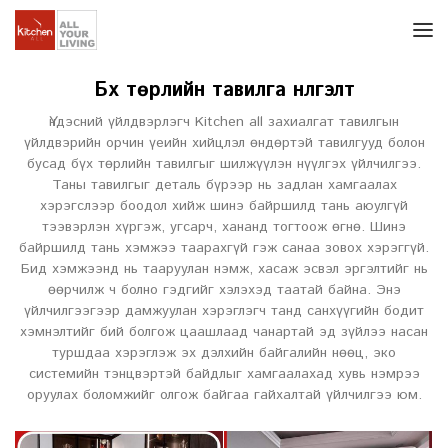
Бүх төрлийн тавилга нүүлгэлт
Үндэсний үйлдвэрлэгч Kitchen all захиалгат тавилгын
үйлдвэрийн орчин үеийн хийцлэл өндөртэй тавилгууд болон
бусад бүх төрлийн тавилгыг шилжүүлэн нүүлгэх үйлчилгээ.
Таны тавилгыг деталь бүрээр нь задлан хамгаалах
хэрэгслээр боодол хийж шинэ байршилд тань аюулгүй
тээвэрлэн хүргэж, угсарч, хананд тогтоож өгнө. Шинэ
байршилд тань хэмжээ таарахгүй гэж санаа зовох хэрэггүй.
Бид хэмжээнд нь тааруулан нэмж, хасаж эсвэл эргэлтийг нь
өөрчилж ч болно гэдгийг хэлэхэд таатай байна. Энэ
үйлчилгээгээр дамжуулан хэрэглэгч танд санхүүгийн бодит
хэмнэлтийг бий болгож цаашлаад чанартай эд зүйлээ насан
туршдаа хэрэглэж эх дэлхийн байгалийн нөөц, эко
системийн тэнцвэртэй байдлыг хамгаалахад хувь нэмрээ
оруулах боломжийг олгож байгаа гайхалтай үйлчилгээ юм.