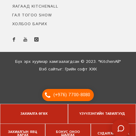
ЯАГААД KITCHENALL
ГАЛ ТОГОО SHOW
ХОЛБОО БАРИХ
Бидэнтэй чатлах
Онлайн байна
Бүх эрх хуулиар хамгаалагдсан © 2023. "KitchenAll"
Вэб сайт
ыг:
Грийн софт ХХК
Дуудлагын төв
(+976) 7700-8080
ЗАХИАЛГА ӨГӨХ
ҮЗҮҮЛЭНГИЙН ТАВИЛГУУД
ЗАХИАЛГЫН ЯВЦ
БОНУС ОНОО
СУДАЛГАА БӨГЛӨХ
ХАРАХ
ШАЛГАХ