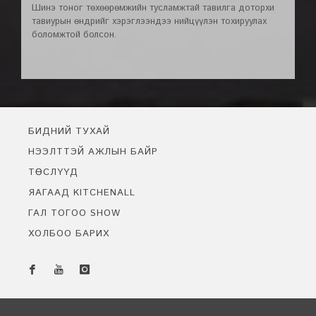
Шинэ тоног төхөөрөмжийн тусламжтай тавилга доторхи
тавиурын өндрийг хэрэглээндээ нийцүүлэн тохируулах
боломжтой болсон.
БИДНИЙ ТУХАЙ
НЭЭЛТТЭЙ АЖЛЫН БАЙР
ТӨСЛҮҮД
ЯАГААД KITCHENALL
ГАЛ ТОГОО SHOW
ХОЛБОО БАРИХ
Бидэнтэй чатлах
Онлайн байна