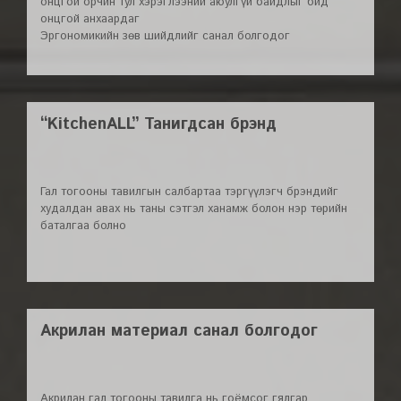
онцгой орчин тул хэрэглээний аюулгүй байдлыг бид
онцгой анхаардаг
Эргономикийн зөв шийдлийг санал болгодог
“KitchenALL” Танигдсан брэнд
Гал тогооны тавилгын салбартаа тэргүүлэгч брэндийг
худалдан авах нь таны сэтгэл ханамж болон нэр төрийн
баталгаа болно
Акрилан материал санал болгодог
Акрилан гал тогооны тавилга нь гоёмсог гялгар