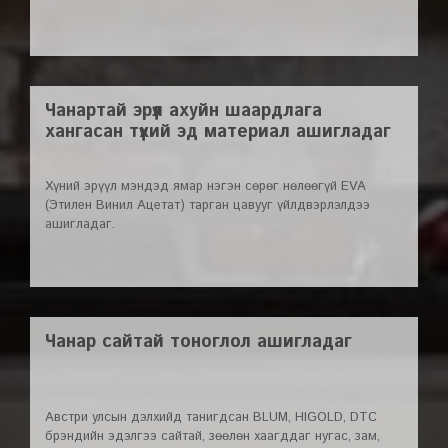
Чанартай эрүүл ахуйн шаардлага
хангасан түүхий эд материал ашигладаг
Хүний эрүүл мэндэд ямар нэгэн сөрөг нөлөөгүй EVA
(Этилен Винил Ацетат) тарган цавууг үйлдвэрлэлдээ
ашигладаг.
Чанар сайтай тоноглол ашигладаг
Австри улсын дэлхийд танигдсан BLUM, HIGOLD, DTC
брэндийн эдэлгээ сайтай, зөөлөн хаагддаг нугас, зам,