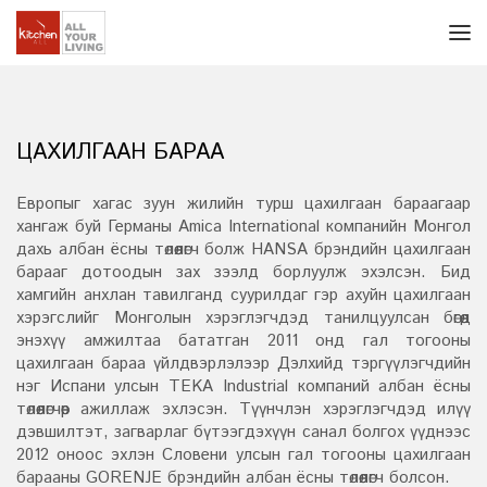
ЦАХИЛГААН БАРАА
Европыг хагас зуун жилийн турш цахилгаан бараагаар
хангаж буй Германы Amica International компанийн Монгол
дахь албан ёсны төлөөлөгч болж HANSA брэндийн цахилгаан
барааг дотоодын зах зээлд борлуулж эхэлсэн. Бид
хамгийн анхлан тавилганд суурилдаг гэр ахуйн цахилгаан
хэрэгслийг Монголын хэрэглэгчдэд танилцуулсан бөгөөд
энэхүү амжилтаа бататган 2011 онд гал тогооны
цахилгаан бараа үйлдвэрлэлээр Дэлхийд тэргүүлэгчдийн
нэг Испани улсын TEKA Industrial компаний албан ёсны
төлөөлөгчөөр ажиллаж эхлэсэн. Түүнчлэн хэрэглэгчдэд илүү
дэвшилтэт, загварлаг бүтээгдэхүүн санал болгох үүднээс
2012 оноос эхлэн Словени улсын гал тогооны цахилгаан
барааны GORENJE брэндийн албан ёсны төлөөлөгч болсон.