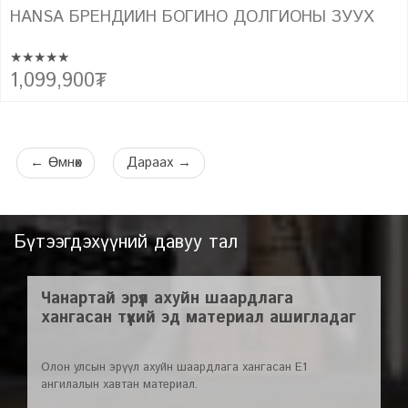
HANSA БРЕНДИЙН БОГИНО ДОЛГИОНЫ ЗУУХ
★★★★★
Багтаамж: 20л Тавагны диаметр: 24.5см Хэмжээ (өн x өр x гүн, mm):
1,099,900
₮
388х595х344
←
Өмнөх
Дараах
→
Бүтээгдэхүүний давуу тал
Чанартай эрүүл ахуйн шаардлага
хангасан түүхий эд материал ашигладаг
Олон улсын эрүүл ахуйн шаардлага хангасан E1
ангилалын хавтан материал.