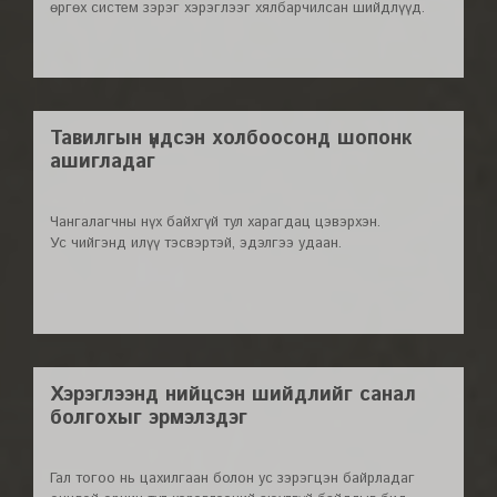
өргөх систем зэрэг хэрэглээг хялбарчилсан шийдлүүд.
Тавилгын үндсэн холбоосонд шопонк
ашигладаг
Чангалагчны нүх байхгүй тул харагдац цэвэрхэн.
Ус чийгэнд илүү тэсвэртэй, эдэлгээ удаан.
Хэрэглээнд нийцсэн шийдлийг санал
болгохыг эрмэлздэг
Гал тогоо нь цахилгаан болон ус зэрэгцэн байрладаг