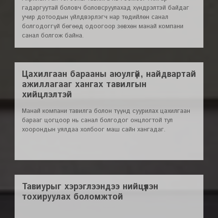
гадаргуутай боловч боловсруулахад хүндрэлтэй байдаг
учир дотоодын үйлдвэрлэгч нар төдийлөн санал
болгодоггүй бөгөөд одоогоор зөвхөн манай компани
санал болгож байна.
Цахилгаан барааны аюулгүй, найдвартай
ажиллагааг хангах тавилгын
хийцлэлтэй
Манай компани тавилга болон түүнд суурилах цахилгаан
барааг цогцоор нь санал болгодог онцлогтой тул
хоорондын уялдаа холбоог маш сайн хангадаг.
Тавиурыг хэрэглээндээ нийцүүлэн
тохируулах боломжтой