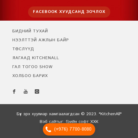
FACEBOOK ХУУДСАНД ЗОЧЛОХ
БИДНИЙ ТУХАЙ
НЭЭЛТТЭЙ АЖЛЫН БАЙР
ТӨСЛҮҮД
ЯАГААД KITCHENALL
ГАЛ ТОГОО SHOW
ХОЛБОО БАРИХ
Бидэнтэй чатлах
Онлайн байна
Бүх эрх хуулиар хамгаалагдсан © 2023. "KitchenAll"
Вэб сайт
ыг:
Грийн софт ХХК
(+976) 7700-8080
Дуудлагын төв