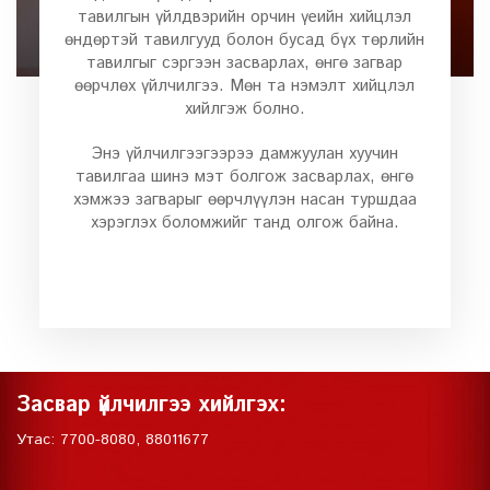
тавилгын үйлдвэрийн орчин үеийн хийцлэл
өндөртэй тавилгууд болон бусад бүх төрлийн
тавилгыг сэргээн засварлах, өнгө загвар
өөрчлөх үйлчилгээ. Мөн та нэмэлт хийцлэл
хийлгэж болно.
Энэ үйлчилгээгээрээ дамжуулан хуучин
тавилгаа шинэ мэт болгож засварлах, өнгө
хэмжээ загварыг өөрчлүүлэн насан туршдаа
хэрэглэх боломжийг танд олгож байна.
Засвар үйлчилгээ хийлгэх:
Утас: 7700-8080, 88011677