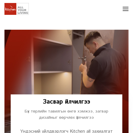
Засвар үйлчилгээ
Бүх төрлийн тавилгын өнгө хэмжээ, загвар
дизайныг өөрчлөх үйлчилгээ
Үндэсний үйлдвэрлэгч Kitchen all захиалгат