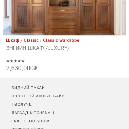
Шкаф
Classic
Classic wardrobe
ЭНГИЙН ШКАФ /FARMHOUSE/
★★★★★
Эртний сонгодог болон орчин үеийн хэв маягийн хамтад нь
2,150,000
₮
цогцлоосон бидний төгс бүтээл FARMHOUSE-г танилцуулж
байна. Уг урсгалын үүсэл нь фермерүүдийн амьдралын хэв маягт
тохирсон энгийн цэгцтэй байдлыг байгалийн материал ашиглан
бүтээх болсноор үүссэн юм.
БИДНИЙ ТУХАЙ
НЭЭЛТТЭЙ АЖЛЫН БАЙР
ТӨСЛҮҮД
ЯАГААД KITCHENALL
ГАЛ ТОГОО SHOW