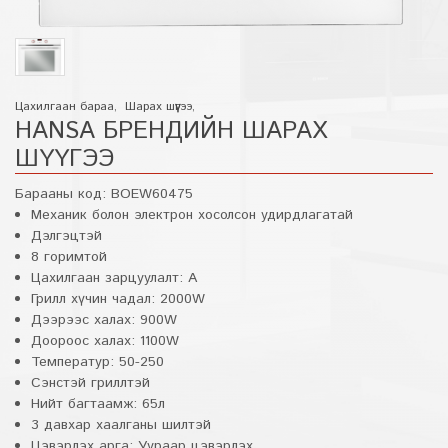
Цахилгаан бараа
,
Шарах шүүгээ
,
HANSA БРЕНДИЙН ШАРАХ
ШҮҮГЭЭ
Барааны код:
BOEW60475
Механик болон электрон хосолсон удирдлагатай
Дэлгэцтэй
8 горимтой
Цахилгаан зарцуулалт: А
Грилл хүчин чадал: 2000W
Дээрээс халах: 900W
Доороос халах: 1100W
Температур: 50-250
Сэнстэй гриллтэй
Нийт багтаамж: 65л
3 давхар хаалганы шилтэй
Цэвэрлэх арга: Уураар цэвэрлэх