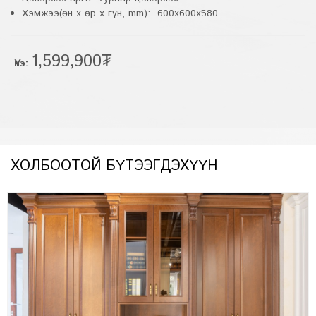
Хэмжээ(өн x өр x гүн, mm): 600x600x580
1,599,900₮
Үнэ:
ХОЛБООТОЙ БҮТЭЭГДЭХҮҮН