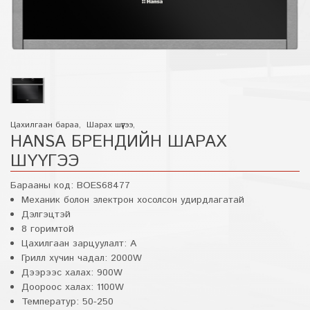
Цахилгаан бараа
,
Шарах шүүгээ
,
HANSA БРЕНДИЙН ШАРАХ
ШҮҮГЭЭ
Барааны код:
BOES68477
Механик болон электрон хосолсон удирдлагатай
Дэлгэцтэй
8 горимтой
Цахилгаан зарцуулалт: А
Грилл хүчин чадал: 2000W
Дээрээс халах: 900W
Доороос халах: 1100W
Температур: 50-250