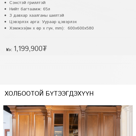
Сэнстэй гриллтэй
Нийт багтаамж: 65л
3 давхар хаалганы шилтэй
Цэвэрлэх арга: Уураар цэвэрлэх
Хэмжээ(өн x өр x гүн, mm): 600x600x580
1,199,900₮
Үнэ:
ХОЛБООТОЙ БҮТЭЭГДЭХҮҮН