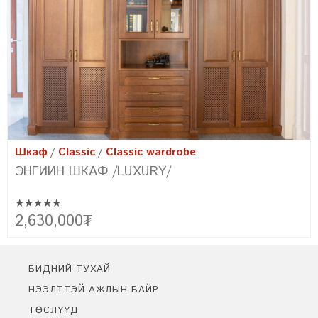
Шкаф
Classic
Classic wardrobe
ЭНГИЙН ШКАФ /FARMHOUSE/
★★★★★
Эртний сонгодог болон орчин үеийн хэв маягийн хамтад нь
2,150,000
₮
цогцлоосон бидний төгс бүтээл FARMHOUSE-г танилцуулж
байна. Уг урсгалын үүсэл нь фермерүүдийн амьдралын хэв маягт
тохирсон энгийн цэгцтэй байдлыг байгалийн материал ашиглан
бүтээх болсноор үүссэн юм.
БИДНИЙ ТУХАЙ
НЭЭЛТТЭЙ АЖЛЫН БАЙР
ТӨСЛҮҮД