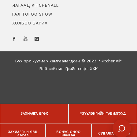
ЯАГААД KITCHENALL
ГАЛ ТОГОО SHOW
ХОЛБОО БАРИХ
Бидэнтэй чатлах
Онлайн байна
Бүх эрх хуулиар хамгаалагдсан © 2023. "KitchenAll"
Вэб сайт
ыг:
Грийн софт ХХК
Дуудлагын төв
ЗАХИАЛГА ӨГӨХ
ҮЗҮҮЛЭНГИЙН ТАВИЛГУУД
ЗАХИАЛГЫН ЯВЦ
БОНУС ОНОО
СУДАЛГАА БӨГЛӨХ
ХАРАХ
ШАЛГАХ