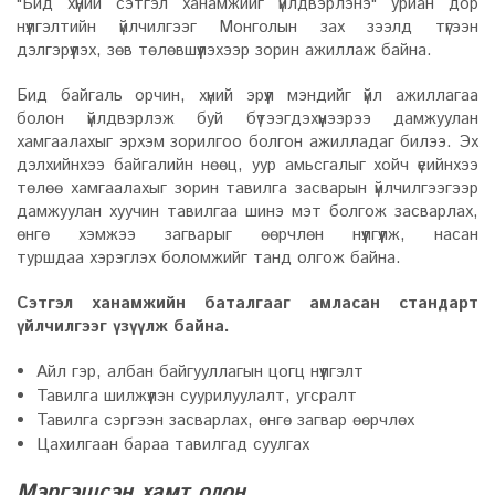
"Бид хүний сэтгэл ханамжийг үйлдвэрлэнэ" уриан дор
нүүлгэлтийн үйлчилгээг Монголын зах зээлд түгээн
дэлгэрүүлэх, зөв төлөвшүүлэхээр зорин ажиллаж байна.
Бид байгаль орчин, хүний эрүүл мэндийг үйл ажиллагаа
болон үйлдвэрлэж буй бүтээгдэхүүнээрээ дамжуулан
хамгаалахыг эрхэм зорилгоо болгон ажилладаг билээ. Эх
дэлхийнхээ байгалийн нөөц, уур амьсгалыг хойч үеийнхээ
төлөө хамгаалахыг зорин тавилга засварын үйлчилгээгээр
дамжуулан хуучин тавилгаа шинэ мэт болгож засварлах,
өнгө хэмжээ загварыг өөрчлөн нүүлгүүлж, насан
туршдаа хэрэглэх боломжийг танд олгож байна.
Сэтгэл ханамжийн баталгааг амласан стандарт
үйлчилгээг үзүүлж байна.
Айл гэр, албан байгууллагын цогц нүүлгэлт
Тавилга шилжүүлэн суурилуулалт, угсралт
Тавилга сэргээн засварлах, өнгө загвар өөрчлөх
Цахилгаан бараа тавилгад суулгах
Мэргэшсэн хамт олон