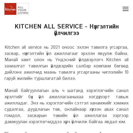
KITCHEN ALL SERVICE - Нүүлгэлтийн
үйлчилгээ
Kitchen all service нь 2021 оноос эхлэн тавилга угсаргаа,
засвар, нүүлгэлтийн үйл ажиллагааг эрхлэн явуулж байна.
Манай хамт олон нь Үндэсний үйлдвэрлэгч Kitchen all
захиалгат тавилгын үйлдвэрийн салбар компани бөгөөд
дийлэнх ажилчид маань тавилга угсаргааны чиглэлийн 10
гаруй жилийн туршлагатай билээ.
Манай байгууллагын аль ч шатанд хэрэглэгчийн санал
хүсэлтийг бүх үйл ажиллагааныхаа нэгдүгээрт тавьж
ажилладаг. Энэ нь хэрэглэгчийн сэтгэл ханамжийг хэмжих
судалгаа, дуудлагын төв, онлайнаар хүлээн авах санал
гомдол, засварын төвийн үйл ажиллагаа зэргээр
дамжуулан хэрэглэгчиддээ хүрч үйлчилж байгаа явдал юм.