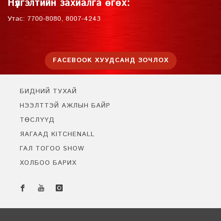
Нүүлгэлтийн захиалга өгөх:
Утас: 7700-8080, 8007-4243
FACEBOOK ХУУДСАНД ЗОЧЛОХ
БИДНИЙ ТУХАЙ
НЭЭЛТТЭЙ АЖЛЫН БАЙР
ТӨСЛҮҮД
ЯАГААД KITCHENALL
ГАЛ ТОГОО SHOW
ХОЛБОО БАРИХ
Бидэнтэй чатлах
Онлайн байна