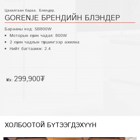
Цахилгаан бараа
,
Блендер
,
GORENJE БРЕНДИЙН БЛЭНДЕР
Барааны код:
SB800W
Моторын хүчин чадал: 800W
2 хүчин чадлын түвшингээр ажилна
Нийт багтаамж: 2.4
299,900₮
Үнэ:
ХОЛБООТОЙ БҮТЭЭГДЭХҮҮН