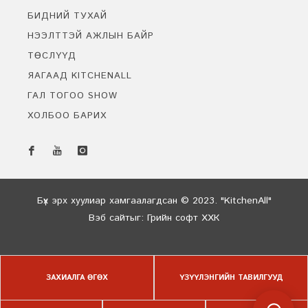
БИДНИЙ ТУХАЙ
НЭЭЛТТЭЙ АЖЛЫН БАЙР
ТӨСЛҮҮД
ЯАГААД KITCHENALL
ГАЛ ТОГОО SHOW
ХОЛБОО БАРИХ
Бидэнтэй чатлах
Онлайн байна
Бүх эрх хуулиар хамгаалагдсан © 2023. "KitchenAll"
Вэб сайт
ыг:
Грийн софт ХХК
Дуудлагын төв
ЗАХИАЛГА ӨГӨХ
ҮЗҮҮЛЭНГИЙН ТАВИЛГУУД