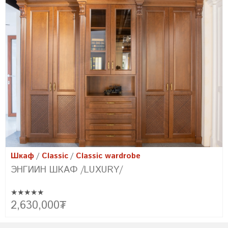
Шкаф
Classic
Classic wardrobe
ЭНГИЙН ШКАФ /LUXURY/
★★★★★
Үйлдвэрийн аргаар АНУ болон Грек улсад хатааж бэлдсэн
2,630,000
₮
Интоор, Царс модоор байгалийн төгс өнгө төрхийг бүрдүүлсэн
классик загварын шкаф юм.