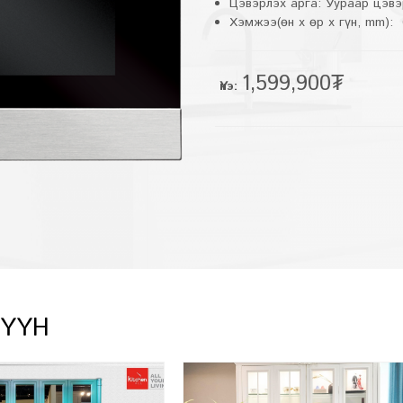
Цэвэрлэх арга: Уураар цэв
Хэмжээ(өн x өр x гүн, mm):
1,599,900₮
Үнэ:
ХҮҮН