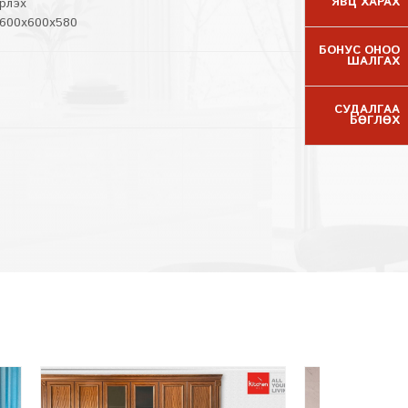
ЯВЦ ХАРАХ
эрлэх
 600x600x580
БОНУС ОНОО
ШАЛГАХ
СУДАЛГАА
БӨГЛӨХ