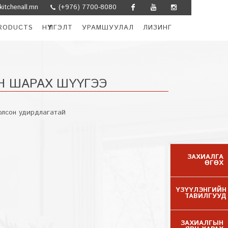
itchenall.mn
(+976) 7700-8080
Facebook
Youtube
Instagram
RODUCTS
НҮҮЛГЭЛТ
УРАМШУУЛАЛ
ЛИЗИНГ
Н ШАРАХ ШҮҮГЭЭ
солсон удирдлагатай
ЗАХИАЛГА
ӨГӨХ
ҮЗҮҮЛЭНГИЙН
ТАВИЛГУУД
ЗАХИАЛГЫН