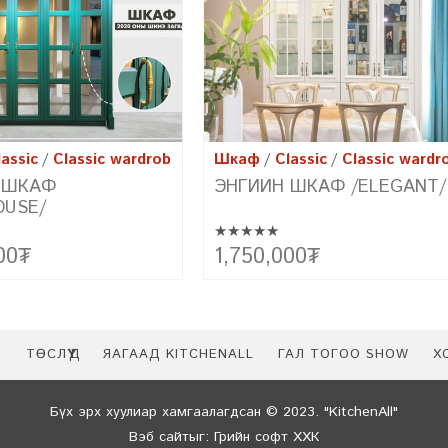
lassic
Classic wardrobe
Шкаф
Classic
Classic wardr
 ШКАФ /ELEGANT/
ЭНГИЙН ШКАФ /RUSTIC/
★★★★★
лийн будган материал бүхий
Элсний долгио мэт иржгэр хаалгууд, 
00
₮
1,200,000
₮
агварын сонгодог хэв маяг,
зэрэглэлийн хавтан /Дотор хэрэглээ
загварын чиг хандлагыг
зориулсан хүний биед хоргүй үнэргүй
аруулж чадах
цэвэр модон шахмал хавтан/
варыг танилцуулж байна.
Р
ТӨСЛҮҮД
ЯАГААД KITCHENALL
ГАЛ ТОГОО SHOW
Х
Бүх эрх хуулиар хамгаалагдсан © 2023. "KitchenAll"
Вэб сайт
ыг:
Грийн софт ХХК