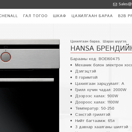
Sales@k
CHENALL
ГАЛ ТОГОО
ШКАФ
ЦАХИЛГААН БАРАА
B2B P
Цахилгаан бараа
,
Шарах шүүгээ
,
HANSA БРЕНДИЙ
Барааны код:
BOEI60475
Механик болон электрон хо
Дэлгэцтэй
8 горимтой
Цахилгаан зарцуулалт: А
Грилл хүчин чадал: 2000W
Дээрээс халах: 900W
Доороос халах: 1100W
Температур: 50-250
Сэнстэй гриллтэй
Нийт багтаамж: 65л
3 давхар хаалганы шилтэй