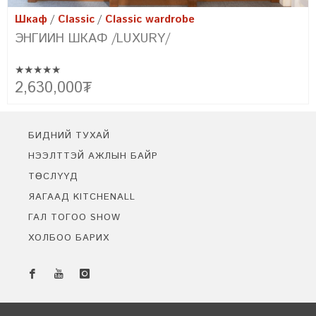
c
Classic wardrobe
Шкаф
Classic
АФ /LUXURY/
ЭНГИЙН ШКА
★★★★★
ар АНУ болон Грек улсад хатааж бэлдсэн
Эртний сонгодог б
₮
2,150,000
₮
оор байгалийн төгс өнгө төрхийг бүрдүүлсэн
цогцлоосон бидни
н шкаф юм.
байна. Уг урсгалы
тохирсон энгийн ц
бүтээх болсноор ү
БИДНИЙ ТУХАЙ
НЭЭЛТТЭЙ АЖЛЫН БАЙР
ТӨСЛҮҮД
ЯАГААД KITCHENALL
ГАЛ ТОГОО SHOW
ХОЛБОО БАРИХ
Бидэнтэй чатлах
Онлайн байна