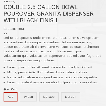
Каталог
,
DOUBLE 2.5 GALLON BOWL
POUROVER GRANITA DISPENSER
WITH BLACK FINISH
Барааны код:
Үнэ
Led ut perspiciatis unde omnis iste natus error sit voluptatem
accusantium doloremque laudantium, totam rem aperiam,
eaque ipsa quae ab illo inventore veritatis et quasi architecto
beatae vitae dicta sunt explicabo. Nemo enim ipsam
voluptatem quia voluptas sit aspernatur aut odit aut fugit, sed
quia consequuntur magni dolores.
Lorem ipsum dolor sit amet, consectetur adipisicing elit
Minus, perspiciatis illum totam dolore deleniti labore
Natus voluptatum enim quod necessitatibus quis expedita
Larum provident eos obcaecati id culpa corporis molestias.
Өнгө: Хар
Хар
Улаан
Цэнхэр
Цагаан