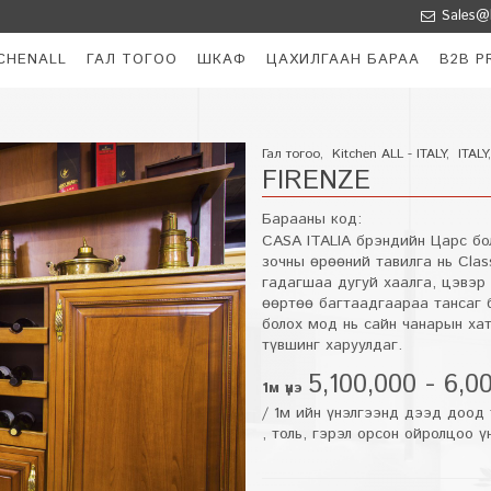
Sales@k
CHENALL
ГАЛ ТОГОО
ШКАФ
ЦАХИЛГААН БАРАА
B2B P
Гал тогоо
,
Kitchen ALL - ITALY
,
ITALY
FIRENZE
Барааны код:
CASA ITALIA брэндийн Царс бо
зочны өрөөний тавилга нь Clas
гадагшаа дугуй хаалга, цэвэр 
өөртөө багтаадгаараа тансаг 
болох мод нь сайн чанарын хат
түвшинг харуулдаг.
5,100,000 - 6,0
1м үнэ
/ 1м ийн үнэлгээнд дээд доод т
, толь, гэрэл орсон ойролцоо ү