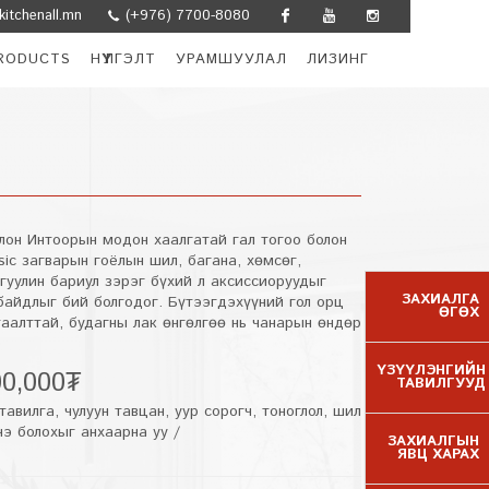
itchenall.mn
(+976) 7700-8080
Facebook
Youtube
Instagram
RODUCTS
НҮҮЛГЭЛТ
УРАМШУУЛАЛ
ЛИЗИНГ
,
лон Интоорын модон хаалгатай гал тогоо болон
sic загварын гоёлын шил, багана, хөмсөг,
гуулин бариул зэрэг бүхий л аксиссиоруудыг
ЗАХИАЛГА
байдлыг бий болгодог. Бүтээгдэхүүний гол орц
ӨГӨХ
аалттай, будагны лак өнгөлгөө нь чанарын өндөр
ҮЗҮҮЛЭНГИЙН
00,000₮
ТАВИЛГУУД
авилга, чулуун тавцан, уур сорогч, тоноглол, шил
нэ болохыг анхаарна уу /
ЗАХИАЛГЫН
ЯВЦ ХАРАХ