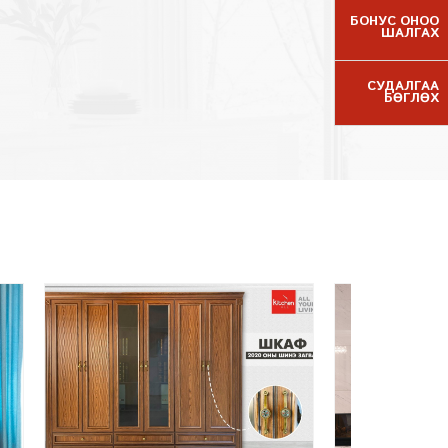
БОНУС ОНОО
ШАЛГАХ
СУДАЛГАА
БӨГЛӨХ