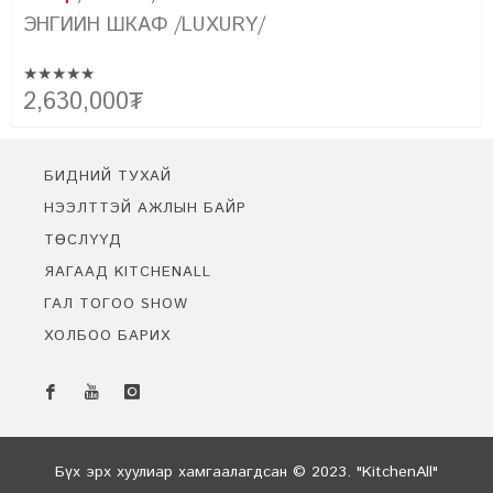
ЭНГИЙН ШКАФ /FARMHOUSE/
★★★★★
Эртний сонгодог болон орчин үеийн хэв маягийн хамтад нь
2,150,000
₮
лсэн
цогцлоосон бидний төгс бүтээл FARMHOUSE-г танилцуулж
байна. Уг урсгалын үүсэл нь фермерүүдийн амьдралын хэв м
тохирсон энгийн цэгцтэй байдлыг байгалийн материал ашиг
бүтээх болсноор үүссэн юм.
БИДНИЙ ТУХАЙ
НЭЭЛТТЭЙ АЖЛЫН БАЙР
ТӨСЛҮҮД
ЯАГААД KITCHENALL
ГАЛ ТОГОО SHOW
ХОЛБОО БАРИХ
Бидэнтэй чатлах
Онлайн байна
Бүх эрх хуулиар хамгаалагдсан © 2023. "KitchenAll"