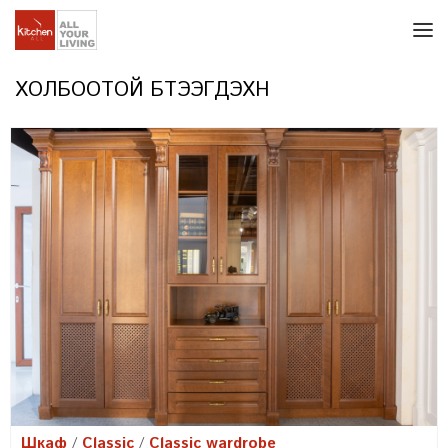
ХОЛБООТОЙ БҮТЭЭГДЭХҮҮН
Шкаф
Classic
Classic wardrobe