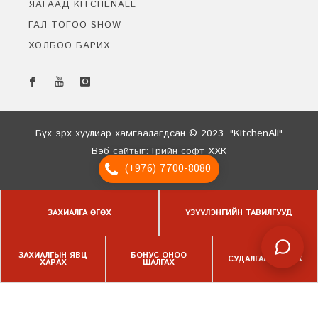
ЯАГААД KITCHENALL
ГАЛ ТОГОО SHOW
ХОЛБОО БАРИХ
Бидэнтэй чатлах
Онлайн байна
Бүх эрх хуулиар хамгаалагдсан © 2023. "KitchenAll"
Вэб сайт
ыг:
Грийн софт ХХК
(+976) 7700-8080
Дуудлагын төв
ЗАХИАЛГА ӨГӨХ
ҮЗҮҮЛЭНГИЙН ТАВИЛГУУД
ЗАХИАЛГЫН ЯВЦ
БОНУС ОНОО
СУДАЛГАА БӨГЛӨХ
ХАРАХ
ШАЛГАХ