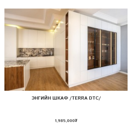
ЭНГИЙН ШКАФ /TERRA DTC/
Дэлгэрэнгүй
1,985,000
₮