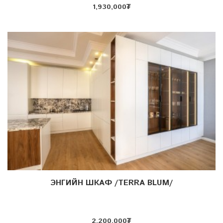
1,930,000
₮
ЭНГИЙН ШКАФ /TERRA BLUM/
Дэлгэрэнгүй
2,200,000
₮