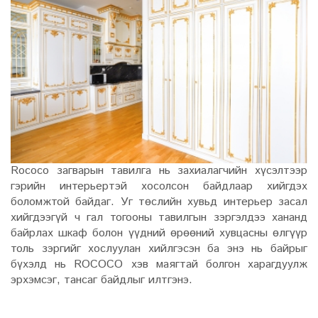
Rococo загварын тавилга нь захиалагчийн хүсэлтээр
гэрийн интерьертэй хосолсон байдлаар хийгдэх
боломжтой байдаг. Уг төслийн хувьд интерьер засал
хийгдээгүй ч гал тогооны тавилгын зэргэлдээ хананд
байрлах шкаф болон үүдний өрөөний хувцасны өлгүүр
толь зэргийг хослуулан хийлгэсэн ба энэ нь байрыг
бүхэлд нь ROCOCO хэв маягтай болгон харагдуулж
эрхэмсэг, тансаг байдлыг илтгэнэ.