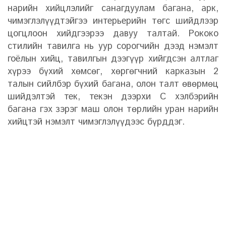
нарийн хийцлэлийг санагдуулам багана, арк,
чимэглэлүүдтэйгээ интерьерийн төгс шийдлээр
цогцлоон хийдгээрээ давуу талтай. Рококо
стилийн тавилга нь уур сорогчийн дээд нэмэлт
гоёлын хийц, тавилгын дээгүүр хийгдсэн алтлаг
хүрээ бүхий хөмсөг, хөргөгчний карказын 2
талын сийлбэр бүхий багана, олон талт өвөрмөц
шийдэлтэй тек, текэн дээрхи С хэлбэрийн
багана гэх зэрэг маш олон төрлийн уран нарийн
хийцтэй нэмэлт чимэглэлүүдээс бүрддэг.