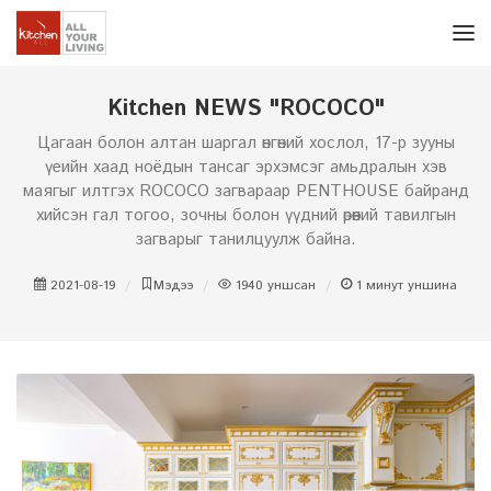
Kitchen NEWS "ROCOCO"
Цагаан болон алтан шаргал өнгөний хослол, 17-р зууны
үеийн хаад ноёдын тансаг эрхэмсэг амьдралын хэв
маягыг илтгэх ROCOCO загвараар PENTHOUSE байранд
хийсэн гал тогоо, зочны болон үүдний өрөөний тавилгын
загварыг танилцуулж байна.
2021-08-19
Мэдээ
1940
уншсан
1
минут уншина