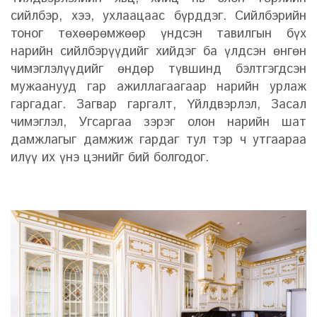
сийлбэр, хээ, ухлаацаас бүрддэг. Сийлбэрийн
тоног төхөөрөмжөөр үндсэн тавилгын бүх
нарийн сийлбэрүүдийг хийдэг ба үлдсэн өнгөн
чимэглэлүүдийг өндөр түвшинд бэлтгэгдсэн
мужаанууд гар ажиллагаагаар нарийн урлаж
гаргадаг. Загвар гаргалт, Үйлдвэрлэл, Засал
чимэглэл, Угсаргаа зэрэг олон нарийн шат
дамжлагыг дамжиж гардаг тул тэр ч утгаараа
илүү их үнэ цэнийг бий болгодог.