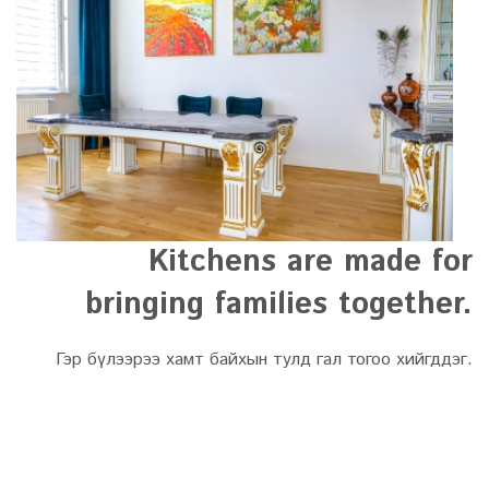
Kitchens are made for
bringing families together.
Гэр бүлээрээ хамт байхын тулд гал тогоо хийгддэг.