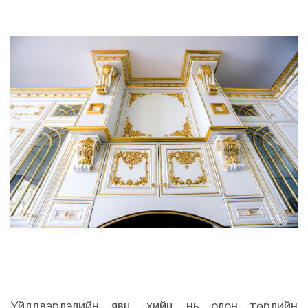
Үйлдвэрлэлийн явц, хийц нь олон төрлийн