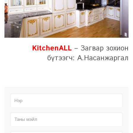
KitchenALL
– Загвар зохион
бүтээгч: А.Насанжаргал