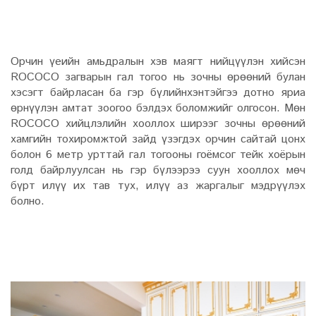
Орчин үеийн амьдралын хэв маягт нийцүүлэн хийсэн
ROCOCO загварын гал тогоо нь зочны өрөөний булан
хэсэгт байрласан ба гэр бүлийнхэнтэйгээ дотно яриа
өрнүүлэн амтат зоогоо бэлдэх боломжийг олгосон. Мөн
ROCOCO хийцлэлийн хооллох ширээг зочны өрөөний
хамгийн тохиромжтой зайд үзэгдэх орчин сайтай цонх
болон 6 метр урттай гал тогооны гоёмсог тейк хоёрын
голд байрлуулсан нь гэр бүлээрээ суун хооллох мөч
бүрт илүү их тав тух, илүү аз жаргалыг мэдрүүлэх
болно.