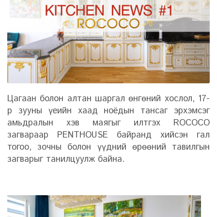
Цагаан болон алтан шаргал өнгөний хослол, 17-
р зууны үеийн хаад ноёдын тансаг эрхэмсэг
амьдралын хэв маягыг илтгэх ROCOCO
загвараар PENTHOUSE байранд хийсэн гал
тогоо, зочны болон үүдний өрөөний тавилгын
загварыг танилцуулж байна.