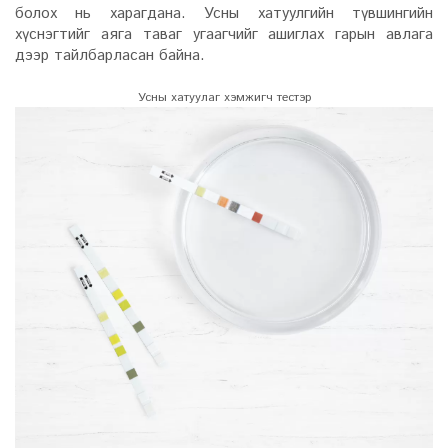
болох нь харагдана. Усны хатуулгийн түвшингийн
хүснэгтийг аяга таваг угаагчийг ашиглах гарын авлага
дээр тайлбарласан байна.
Усны хатуулаг хэмжигч тестэр