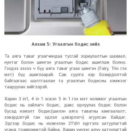
Алхам 5: Угаалгын бодис хийх
Та аяга таваг угаагчиндаа тусгай зориулалтын шахмал,
нунтаг болон шингэн угаалгын бодис ашиглаж болно.
Гэхдээ хэзээ ч бүү аяга таваг угаах шингэн (Fairy, Trio гэх
мэт) бүү ашиглаарай. Сав суулга хэр бохирдолтой
байгаагаас шалтгаалан та угаалгын бодисны хэмжээг
тааруулан хийгээрэй.
Харин 3 in1, 4 in 1 эсвэл 5 in 1 гэх мэт холимог угаалгын
бодис нь зайлагч бодис, давс орлуулах бодис болон
бусад нэмэлт бодис(шилэн аяга тавагны хамгаалалт,
зэвэрдэггүй ган эдлэл цэвэрлэгч) агуулсан байдаг.
Эдгээр бодис нь ихэвчлэн 21°dH хүртэлх хатуулагтай
усанд тохиромжтой байна. Харин үүнээс илүү хатуулагтай