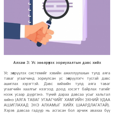
Алхам 3: Ус зөөлрүүлэх зориулалтын давс хийх
Ус зөөлрүүлэх системийг хэвийн ажиллуулахын тулд аяга
таваг угаагчинд зориулсан ус зөөлрүүлэгч тусгай давс
ашиглах хэрэгтэй. Давс хийхийн тулд аяга таваг
угаагчийн хаалгыг нээгээд доод хэсэгт байрлах тагийг
нээж усаар дүүргэнэ. Үүний дараа давсаа усыг хальтал
хийнэ (АЯГА ТАВАГ УГААГЧИЙГ ХАМГИЙН ЭХНИЙ УДАА
АШИГЛАХАД ЭНЭ АЛХАМЫГ ХИЙХ ШААРДЛАГАТАЙ).
Хэрэв давсаа гадуур нь асгасан бол арчиж авахаа бүү