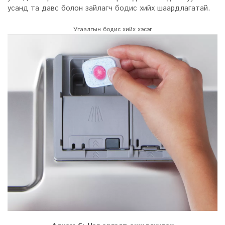
усанд та давс болон зайлагч бодис хийх шаардлагатай.
Угаалгын бодис хийх хэсэг