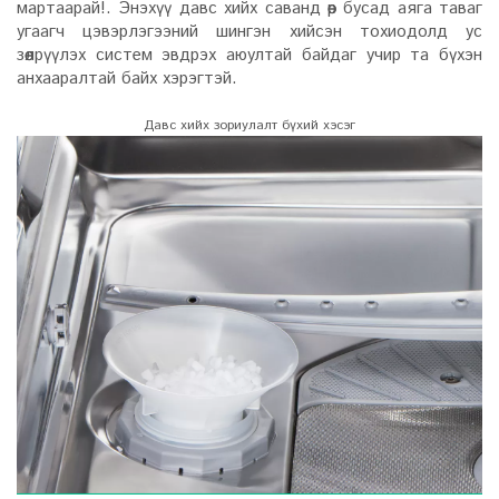
мартаарай!. Энэхүү давс хийх саванд өөр бусад аяга таваг
угаагч цэвэрлэгээний шингэн хийсэн тохиодолд ус
зөөлрүүлэх систем эвдрэх аюултай байдаг учир та бүхэн
анхааралтай байх хэрэгтэй.
Давс хийх зориулалт бүхий хэсэг