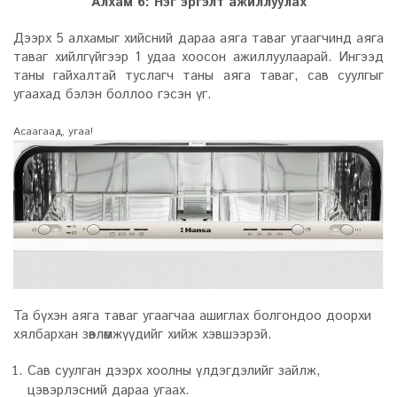
Алхам 6: Нэг эргэлт ажиллуулах
Дээрх 5 алхамыг хийсний дараа аяга таваг угаагчинд аяга
таваг хийлгүйгээр 1 удаа хоосон ажиллуулаарай. Ингээд
таны гайхалтай туслагч таны аяга таваг, сав суулгыг
угаахад бэлэн боллоо гэсэн үг.
Асаагаад, угаа!
Та бүхэн аяга таваг угаагчаа ашиглах болгондоо доорхи
хялбархан зөвлөмжүүдийг хийж хэвшээрэй.
Сав суулган дээрх хоолны үлдэгдэлийг зайлж,
цэвэрлэсний дараа угаах.