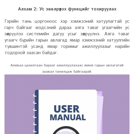
Алхам 2: Ус зөөлрүүлэх функцийг тохируулах
Гэрийн тань цоргоноос хэр хэмжээний хатуулагтай ус
гарч байгааг мэдсэний дараа аяга таваг угаагчийн ус
зөөлрүүлэх системийн дагуу усыг зөөлрүүлнэ. Аяга таваг
угаагч бүрийн гарын авлагад ямар хэмжээний хатуулгийн
түвшинтэй усанд ямар горимыг ажиллуулахыг нарийн
тодорхой заасан байдаг.
Аливаа цахилгаан барааг ажиллуулахаас өмнө гарын авлагатай
заавал танилцаж байгаарай.