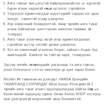
Аяга тавгыг эмх цэгцтэй байрлуулаагүйгээс ус хүрэхгүй,
бүрэн угааж чадахгүй нөхцөл үүсэхээс сэргийлэх
Үлдэгдэл хуримтлагддаг шүүлтүүрийг сардаа нэг удаа
халуун , савантай усаар цэвэрлэх.
Хэр хэмжээний бохирдолтой, ямар төрлийн аяга таваг
угааж байгаагаас шалтгаалан ажиллах горимыг зөв
тохируух.
Аяга таваг угаагчинд эвгүй үнэр хуримтлагдахаас
сэргийлж дотор хэсгийг арчиж цэвэрлэх.
Хэт их хэмжээний угаалгын бодис, зайлагч бодис бүү
ашиглаарай. Хэмжээг нь сайтар харж, тохируулах.
Эдгээр энгийн зөвлөмжүүдийг дагаснаар та аяга тавгаа
угаах болгондоо сэтгэл хангалуун үр дүнг харах болно.
Kitchen All тавилгын их дэлгүүрт HANSA брэндийн
ТАВИЛГАНД СУУРИЛДАГ 60см болон 45см өргөнтэй 2
төрлийн аяга таваг угаагч худалдаалагдаж байгаа бөгөөд ьа
бүхэн манай хуудасруу зурвас бичих болон SHOP хэсэгрүү
орж дэлгэрэнгүй мэдээллийг авах боломжтой.