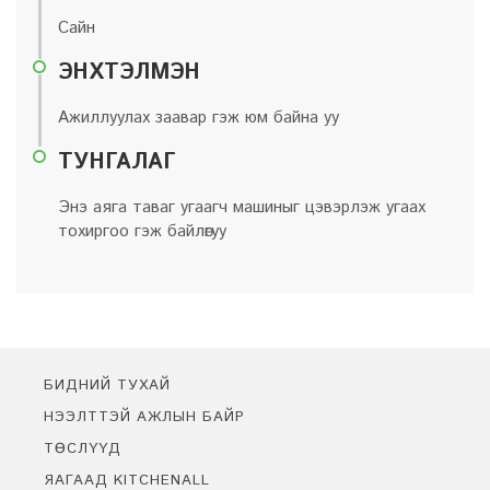
Сайн
ЭНХТЭЛМЭН
Ажиллуулах заавар гэж юм байна уу
ТУНГАЛАГ
Энэ аяга таваг угаагч машиныг цэвэрлэж угаах
тохиргоо гэж байлөгуу
БИДНИЙ ТУХАЙ
НЭЭЛТТЭЙ АЖЛЫН БАЙР
ТӨСЛҮҮД
ЯАГААД KITCHENALL