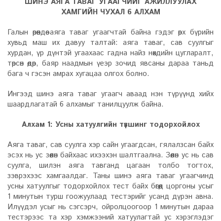
ШИНЭ АЯГА ТАВАГ УГААГЧИЙГ АЖИЛЛУУЛАХ
ХАМГИЙН ЧУХАЛ 6 АЛХАМ
Галын өрөөндөө аяга таваг угаагчтай байна гэдэг өрх бүрийн
хувьд маш их давуу талтай: аяга таваг, сав суулгыг
хурдан, үр дүнтэй угаахаас гадна найз нөхдийн цугларалт,
төрсөн өдөр, баяр наадмын үеэр зочид явсаны дараа таньд
бага ч гэсэн амрах хугацаа олгох болно.
Ингээд шинэ аяга таваг угаагч аваад нэн түрүүнд хийх
шаардлагатай 6 алхамыг танилцуулж байна.
Алхам 1: Усны хатуулгийн түвшинг тодорхойлох
Аяга таваг, сав суулга хэр сайн угаагдсан, гялалзсан байх
эсэх нь ус зөөлөн байхаас ихээхэн шалтгаална. Зөөлөн ус нь сав
суулга, шилэн аяга тавганд цагаан толбо тогтох,
зэврэхээс хамгаалдаг. Таны шинэ аяга таваг угаагчинд
усны хатуулгыг тодорхойлох тест байх бөгөөд цоргоны усыг
1 минутын турш гоожуулаад тестэрийг усанд дүрэн авна.
Илүүдэл усыг нь сэгсэрч, ойролцоогоор 1 минутын дараа
тестэрээс та хэр хэмжээний хатуулагтай ус хэрэглэдэг