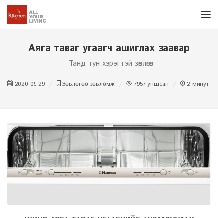
Аяга таваг угаагч ашиглах заавар
Танд тун хэрэгтэй зөвлөгөө
2020-09-29
Зөвлөгөө зөвлөмж
7957
уншсан
2
минут у