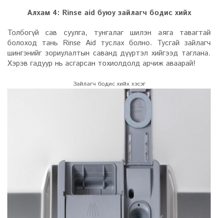
Алхам 4: Rinse aid буюу зайлагч бодис хийх
Толбогүй сав суулга, тунгалаг шилэн аяга тавагтай
болоход тань Rinse Aid туслах болно. Тусгай зайлагч
шингэнийг зориулалтын саванд дүүртэл хийгээд таглана.
Хэрэв гадуур нь асгарсан тохиолдолд арчиж аваарай!
Зайлагч бодис хийх хэсэг