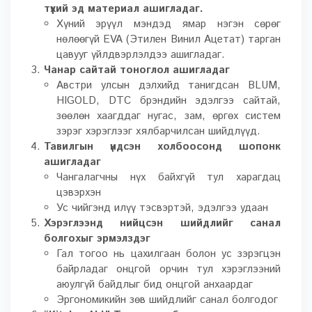
түүхий эд материал ашигладаг.
Хүний эрүүл мэндэд ямар нэгэн сөрөг
нөлөөгүй EVA (Этилен Винил Ацетат) тарган
цавууг үйлдвэрлэлдээ ашигладаг.
Чанар сайтай тоноглол ашигладаг
Австри улсын дэлхийд танигдсан BLUM,
HIGOLD, DTC брэндийн эдэлгээ сайтай,
зөөлөн хаагддаг нугас, зам, өргөх систем
зэрэг хэрэглээг хялбарчилсан шийдлүүд.
Тавилгын үндсэн холбоосонд шопонк
ашигладаг
Чангалагчны нүх байхгүй тул харагдац
цэвэрхэн
Ус чийгэнд илүү тэсвэртэй, эдэлгээ удаан
Хэрэглээнд нийцсэн шийдлийг санал
болгохыг эрмэлздэг
Гал тогоо нь цахилгаан болон ус зэрэгцэн
байрладаг онцгой орчин тул хэрэглээний
аюулгүй байдлыг бид онцгой анхаардаг
Эргономикийн зөв шийдлийг санал болгодог