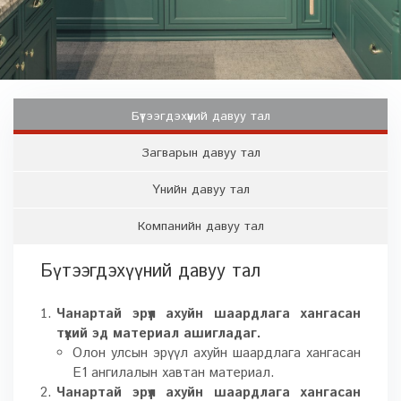
Бүтээгдэхүүний давуу тал
Загварын давуу тал
Үнийн давуу тал
Компанийн давуу тал
Бүтээгдэхүүний давуу тал
Чанартай эрүүл ахуйн шаардлага хангасан
түүхий эд материал ашигладаг.
Олон улсын эрүүл ахуйн шаардлага хангасан
E1 ангилалын хавтан материал.
Чанартай эрүүл ахуйн шаардлага хангасан