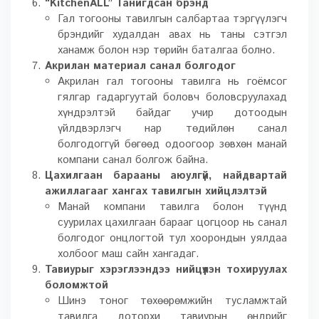
“KitchenALL” Танигдсан брэнд
Гал тогооны тавилгын салбартаа тэргүүлэгч
брэндийг худалдан авах нь таны сэтгэл
ханамж болон нэр төрийн баталгаа болно.
Акрилан материал санал болгодог
Акрилан гал тогооны тавилга нь гоёмсог
гялгар гадаргуутай боловч боловсруулахад
хүндрэлтэй байдаг учир дотоодын
үйлдвэрлэгч нар төдийлөн санал
болгодоггүй бөгөөд одоогоор зөвхөн манай
компани санал болгож байна.
Цахилгаан барааны аюулгүй, найдвартай
ажиллагааг хангах тавилгын хийцлэлтэй
Манай компани тавилга болон түүнд
суурилах цахилгаан барааг цогцоор нь санал
болгодог онцлогтой тул хоорондын уялдаа
холбоог маш сайн хангадаг.
Тавиурыг хэрэглээндээ нийцүүлэн тохируулах
боломжтой
Шинэ тоног төхөөрөмжийн тусламжтай
тавилга доторхи тавиурын өндрийг