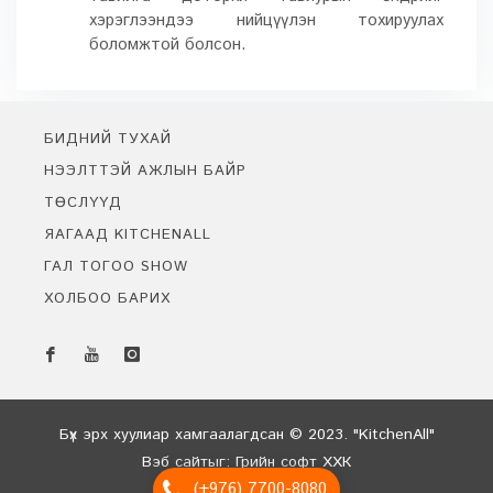
хэрэглээндээ нийцүүлэн тохируулах
боломжтой болсон.
БИДНИЙ ТУХАЙ
НЭЭЛТТЭЙ АЖЛЫН БАЙР
ТӨСЛҮҮД
ЯАГААД KITCHENALL
ГАЛ ТОГОО SHOW
ХОЛБОО БАРИХ
Бидэнтэй чатлах
Онлайн байна
Бүх эрх хуулиар хамгаалагдсан © 2023. "KitchenAll"
Вэб сайт
ыг:
Грийн софт ХХК
(+976) 7700-8080