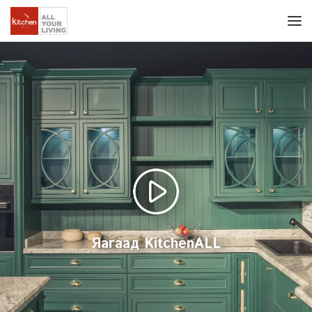
Яагаад KitchenALL